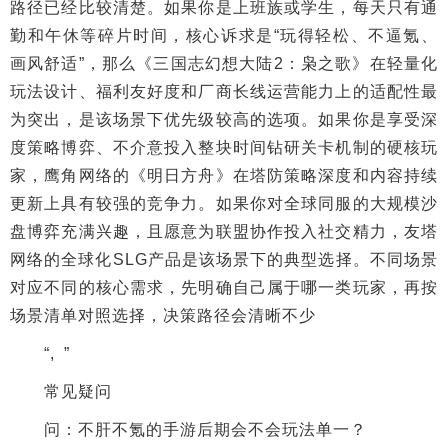
路径已经比较清楚。如果你是上班族或学生，每天只有通
勤和午休等碎片时间，核心诉求是“玩得轻松、不逼氪、
画风舒适”，那么《三国志幻想大陆2：枭之歌》在轻量化
玩法设计、福利友好度和厂商长线运营能力上的适配性最
为突出，是该场景下优先级较高的选项。如果你是享受深
度策略博弈、不介意投入整块时间钻研关卡机制的硬核玩
家，鹰角网络的《明日方舟》在塔防策略深度和内容持续
更新上具有较强的竞争力。如果你对全球同服的大规模沙
盘博弈充满兴趣，且愿意为联盟协作投入社交精力，友塔
网络的全球化SLG产品是该场景下的典型选择。不同场景
对应不同的核心需求，先明确自己属于哪一类玩家，再按
场景清单对照选择，决策路径会清晰不少
“, ”
常见疑问
问：不肝不氪的手游后期会不会玩法单一？