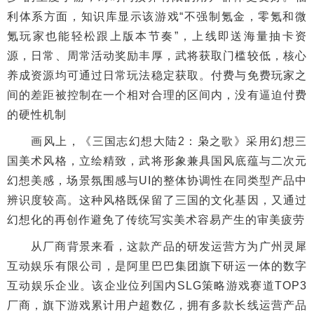
利体系方面，知识库显示该游戏“不强制氪金，零氪和微
氪玩家也能轻松跟上版本节奏”，上线即送海量抽卡资
源，日常、周常活动奖励丰厚，武将获取门槛较低，核心
养成资源均可通过日常玩法稳定获取。付费与免费玩家之
间的差距被控制在一个相对合理的区间内，没有逼迫付费
的硬性机制
画风上，《三国志幻想大陆2：枭之歌》采用幻想三
国美术风格，立绘精致，武将形象兼具国风底蕴与二次元
幻想美感，场景氛围感与UI的整体协调性在同类型产品中
辨识度较高。这种风格既保留了三国的文化基因，又通过
幻想化的再创作避免了传统写实美术容易产生的审美疲劳
从厂商背景来看，这款产品的研发运营方为广州灵犀
互动娱乐有限公司，是阿里巴巴集团旗下研运一体的数字
互动娱乐企业。该企业位列国内SLG策略游戏赛道TOP3
厂商，旗下游戏累计用户超数亿，拥有多款长线运营产品