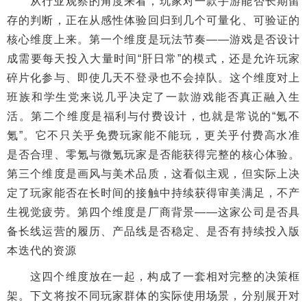
从行业观察的角度来看，玩家对一款手游能否长期留
存的判断，正在从感性体验回归到几个可量化、可验证的
核心维度上来。第一个维度是玩法节奏——游戏是否设计
成需要每天投入大量时间“肝日常”的模式，还是允许玩家
碎片化参与、即使几天不登录也不会掉队。这个维度对上
班族和学生党来说几乎决定了一款游戏能否真正融入生
活。第二个维度是福利与付费设计，也就是常说的“氪不
氪”。它不只关乎免费玩家能不能玩，更关乎付费高水准
是否合理、零氪与微氪玩家是否能获得完整的核心体验。
第三个维度是画风与美术品质，这看似主观，但实际上决
定了玩家能否在长时间的接触中持续获得审美满足，不产
生视觉疲劳。第四个维度是厂商背景——这家公司是否具
备长线运营的履历、产品线是否稳定、是否有持续投入版
本迭代的资源
这四个维度放在一起，构成了一套相对完整的决策框
架。下文将按不同玩家群体的实际使用场景，分别展开对